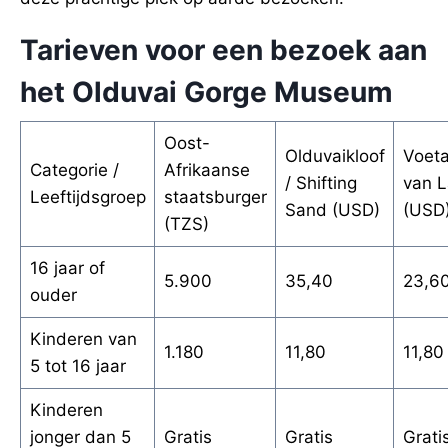
Tarieven voor een bezoek aan
het Olduvai Gorge Museum
Oost-
Olduvaikloof
Voeta
Categorie /
Afrikaanse
/ Shifting
van L
Leeftijdsgroep
staatsburger
Sand (USD)
(USD
(TZS)
16 jaar of
5.900
35,40
23,6
ouder
Kinderen van
1.180
11,80
11,80
5 tot 16 jaar
Kinderen
jonger dan 5
Gratis
Gratis
Grati