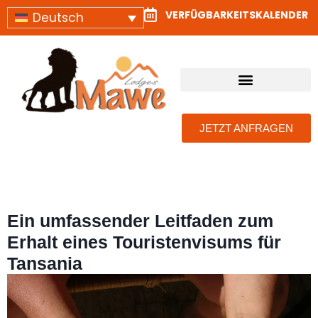
VERFÜGBARKEITSKALENDER
Deutsch
TANSANIA SAFARI LODGES UND CAMPS
KONTAKTIEREN SIE UNS
JETZT ANFRAGEN
Ein umfassender Leitfaden zum
Erhalt eines Touristenvisums für
Tansania