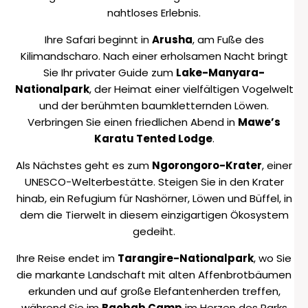
nahtloses Erlebnis.
Ihre Safari beginnt in
Arusha
, am Fuße des
Kilimandscharo. Nach einer erholsamen Nacht bringt
Sie Ihr privater Guide zum
Lake-Manyara-
Nationalpark
, der Heimat einer vielfältigen Vogelwelt
und der berühmten baumkletternden Löwen.
Verbringen Sie einen friedlichen Abend in
Mawe’s
Karatu Tented Lodge
.
Als Nächstes geht es zum
Ngorongoro-Krater
, einer
UNESCO-Welterbestätte. Steigen Sie in den Krater
hinab, ein Refugium für Nashörner, Löwen und Büffel, in
dem die Tierwelt in diesem einzigartigen Ökosystem
gedeiht.
Ihre Reise endet im
Tarangire-Nationalpark
, wo Sie
die markante Landschaft mit alten Affenbrotbäumen
erkunden und auf große Elefantenherden treffen,
während Sie im
Baobab Camp
im Herzen des Parks