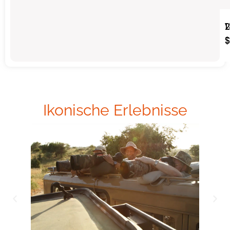
2
2
1
1
Ikonische Erlebnisse