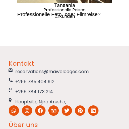
Tansania
Professionelle Reisen
Professionelle Foto- oder Filmreise?
Erl
Erkunden
Kontakt
reservations@mawelodges.com
+255 785 404 912
+255 784 173 214
Hauptsitz, Njiro Arusha,
Über uns