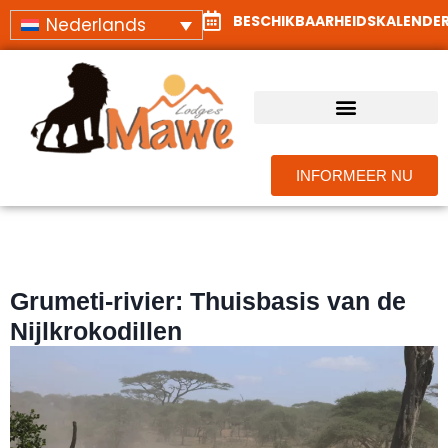
BESCHIKBAARHEIDSKALENDE
Nederlands
TANZANIA SAFARI LODGES EN KAMPEN
NEEM CONTACT OP
INFORMEER NU
Grumeti-rivier: Thuisbasis van de
Nijlkrokodillen