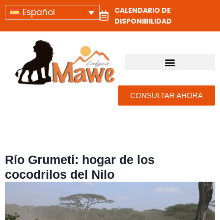
CALENDARIO DE
Español
DISPONIBILIDAD
ALOJAMIENTOS Y CAMPAMENTOS DE SAFARI EN TANZANIA
CONSULTAR AHORA
Río Grumeti: hogar de los
cocodrilos del Nilo