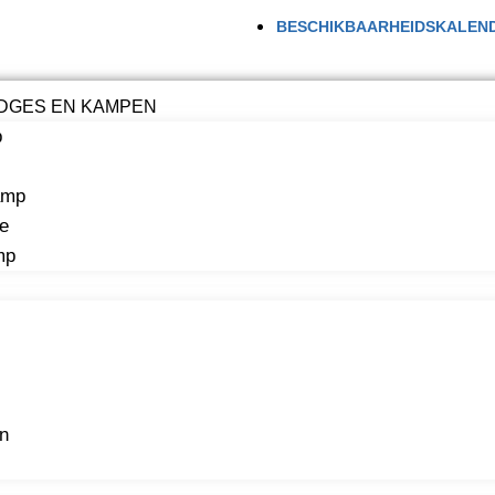
BESCHIKBAARHEIDSKALEN
ODGES EN KAMPEN
p
amp
e
mp
en