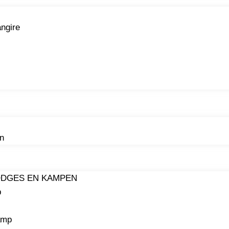
angire
n
LODGES EN KAMPEN
p
amp