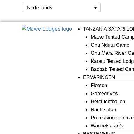
Nederlands
TANZANIA SAFARI L
Mawe Tented Cam
Gnu Ndutu Camp
Gnu Mara River C
Karatu Tented Lodg
Baobab Tented Ca
ERVARINGEN
Fietsen
Gamedrives
Heteluchtballon
Nachtsafari
Professionele reiz
Wandelsafari’s
BESTEMMING