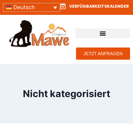
VERFÜGBARKEITSKALENDER
Deutsch
TANSANIA SAFARI LODGES UND CAMPS
KONTAKTIEREN SIE UNS
JETZT ANFRAGEN
Nicht kategorisiert