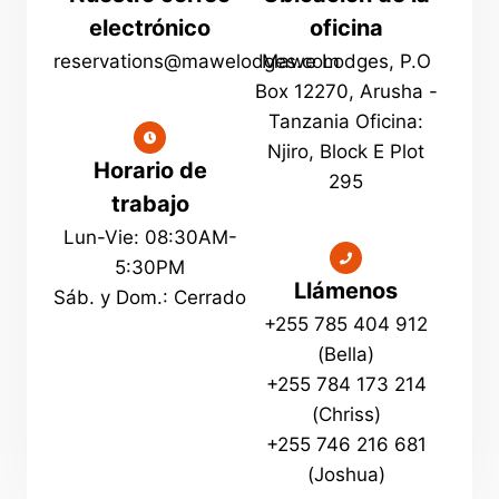
electrónico
oficina
reservations@mawelodges.com
Mawe Lodges, P.O
Box 12270, Arusha -
Tanzania Oficina:
Njiro, Block E Plot
Horario de
295
trabajo
Lun-Vie: 08:30AM-
5:30PM
Llámenos
Sáb. y Dom.: Cerrado
+255 785 404 912
(Bella)
+255 784 173 214
(Chriss)
+255 746 216 681
(Joshua)