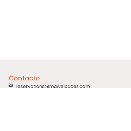
Contacto
reservations@mawelodges.com
+255 785 404 912
+255 784 173 214
Oficina central, Njiro Arusha,