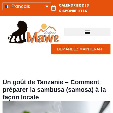
CALENDRIER DES
Français
DISPONIBILITÉS
TANZANIA SAFARI LODGES​ AND CAMPS
NOUS CONTACTER
DEMANDEZ MAINTENANT
Un goût de Tanzanie – Comment
préparer la sambusa (samosa) à la
façon locale