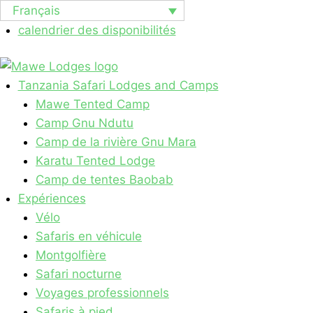
Skip
Français
to
calendrier des disponibilités
content
Tanzania Safari Lodges​ and Camps
Mawe Tented Camp
Camp Gnu Ndutu
Camp de la rivière Gnu Mara
Karatu Tented Lodge
Camp de tentes Baobab
Expériences
Vélo
Safaris en véhicule
Montgolfière
Safari nocturne
Voyages professionnels
Safaris à pied